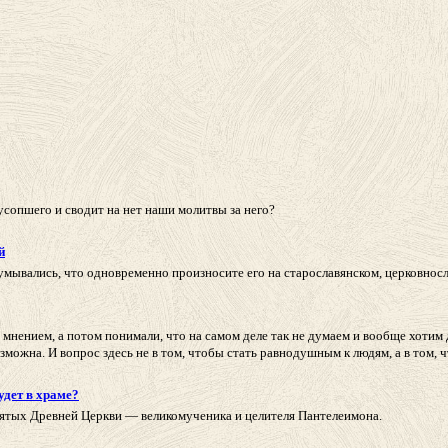
усопшего и сводит на нет наши молитвы за него?
й
думывались, что одновременно произносите его на старославянском, церковносл
 мнением, а потом понимали, что на самом деле так не думаем и вообще хотим 
зможна. И вопрос здесь не в том, чтобы стать равнодушным к людям, а в том, ч
удет в храме?
вятых Древней Церкви — великомученика и целителя Пантелеимона.