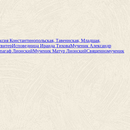
сия Константинопольская, Тавеннская, Младшая,
свитер
Исповедница Ираида Тихова
Мученик Александр
пагаф Лионский
Мученик Матур Лионский
Священномученик