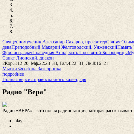
Священномученик Александр Сахаров, пресвитер
Святая Олимп
дева
Преподобный Макарий Желтоводский, Унженский
Память 
Фригиец, врач
Праведная Анна, мать Пресвятой Богородицы
Му
Санкт Лионский, диакон
2Кор.1:12-20, Мф.22:23–33, Гал.4:22–31, Лк.8:16–21
Мысли Феофана Затворника
подробнее
Полная версия православного календаря
Радио "Вера"
Радио «ВЕРА» – это новая радиостанция, которая рассказывает
play