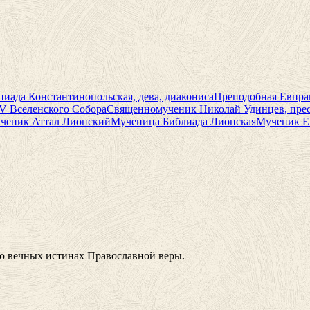
иада Константинопольская, дева, диакониса
Преподобная Евпрак
V Вселенского Собора
Священномученик Николай Удинцев, пре
ченик Аттал Лионский
Мученица Библиада Лионская
Мученик Е
 о вечных истинах Православной веры.