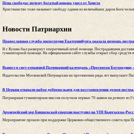
Цена свободы: почему богатый юноша ушел от Христа
Христианство тоже называет свободу одним из величайших даров Бога челов
Новости Патриархии
Православная служба милосердия Екатеринбурга оказала помощь постра
В г. Кушва был развернут оперативный штаб помощи. Пострадавшим доставили
гуманитарной помощи. На официальном сайте службы открыт сбор средств н
Вышел в свет отрывной Патриарший календарь «Пресвятая Богородице, с
Издательство Московской Патриархии на протяжении ряда лет выпускает Па
В Церкви открыли набор добровольцев для восстановления домов постр
Патриаршая гуманитарная миссия получила первые 70 заявок на ремонт из Г
Архиерейский хор Бишкекской епархии выступил на VIII Кыргызско-Рос
Мероприятие прошло при поддержке Церковно-общественного совета при Пат