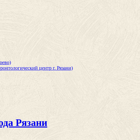
оево)
ронтологический центр г. Рязани)
ода Рязани