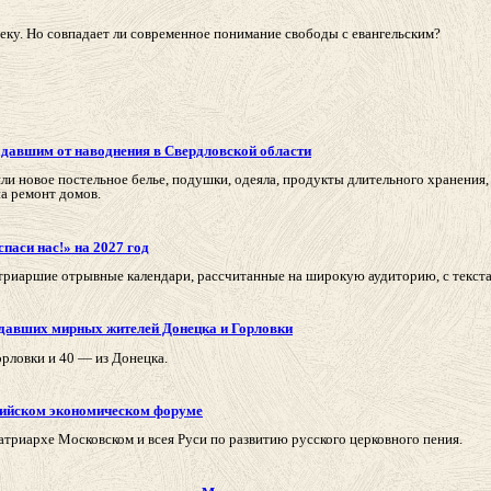
еку. Но совпадает ли современное понимание свободы с евангельским?
давшим от наводнения в Свердловской области
 новое постельное белье, подушки, одеяла, продукты длительного хранения, п
а ремонт домов.
паси нас!» на 2027 год
триаршие отрывные календари, рассчитанные на широкую аудиторию, с текст
адавших мирных жителей Донецка и Горловки
орловки и 40 — из Донецка.
сийском экономическом форуме
риархе Московском и всея Руси по развитию русского церковного пения.