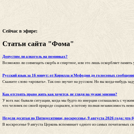
Сейчас в эфире:
Статьи сайта "Фома"
Допустим ли алкоголь на поминках?
Возможно ли совмещать скорбь и спиртное, или это лишь оскорбляет память 
Русский язык за 16 минут: от Кирилла и Мефодия до голосовых сообщени
Скажите слово «кровать». Так оно звучит на русском. Но вы когда-нибудь за
Как отстоять право жить как хочется, не глядя на чужие мнения?
У всех нас бывали ситуации, когда мы будто по инерции соглашались с чужим
что человек по своей природе социален, и потому полная независимость нево
Неделя десятая по Пятидесятнице, воскресенье, 9 августа 2026 года: что б
В воскресенье 9 августа Церковь вспоминает одного из самых почитаемых с