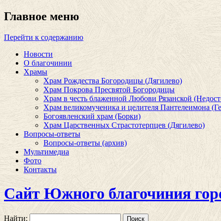
Главное меню
Перейти к содержанию
Новости
О благочинии
Храмы
Храм Рождества Богородицы (Дягилево)
Храм Покрова Пресвятой Богородицы
Храм в честь блаженной Любови Рязанской (Недост
Храм великомученика и целителя Пантелеимона (Ге
Богоявленский храм (Борки)
Храм Царственных Страстотерпцев (Дягилево)
Вопросы-ответы
Вопросы-ответы (архив)
Мультимедиа
Фото
Контакты
Сайт Южного благочиния гор
Найти: