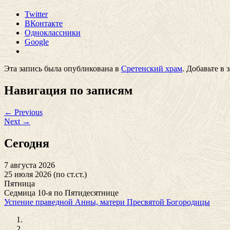
Twitter
ВКонтакте
Одноклассники
Google
Эта запись была опубликована в
Сретенский храм
. Добавьте в
Навигация по записям
←
Previous
Next
→
Сегодня
7 августа 2026
25 июля 2026 (по ст.ст.)
Пятница
Седмица 10-я по Пятидесятнице
Успение праведной Анны, матери Пресвятой Богородицы