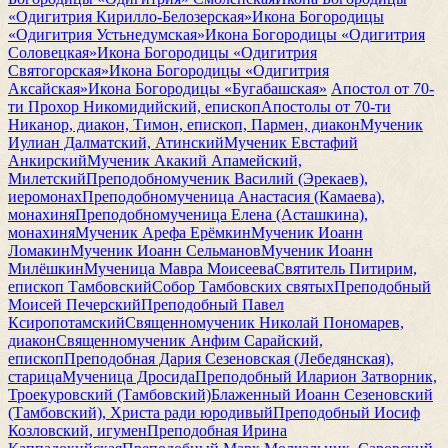
«Одигитрия Кирилло-Белозерская»
Икона Богородицы
«Одигитрия Устьнедумская»
Икона Богородицы «Одигитрия
Соловецкая»
Икона Богородицы «Одигитрия
Святогорская»
Икона Богородицы «Одигитрия
Аксайская»
Икона Богородицы «Бугабашская»
Апостол от 70-
ти Прохор Никомидийский, епископ
Апостолы от 70-ти
Никанор, диакон, Тимон, епископ, Пармен, диакон
Мученик
Иулиан Далматский, Атинский
Мученик Евстафий
Анкирский
Мученик Акакий Апамейский,
Милетский
Преподобномученик Василий (Эрекаев),
иеромонах
Преподобномученица Анастасия (Камаева),
монахиня
Преподобномученица Елена (Асташкина),
монахиня
Мученик Арефа Ерёмкин
Мученик Иоанн
Ломакин
Мученик Иоанн Сельманов
Мученик Иоанн
Милёшкин
Мученица Мавра Моисеева
Святитель Питирим,
епископ Тамбовский
Собор Тамбовских святых
Преподобный
Моисей Печерский
Преподобный Павел
Ксиропотамский
Священномученик Николай Пономарев,
диакон
Священномученик Анфим Сарайский,
епископ
Преподобная Дария Сезеновская (Лебедянская),
старица
Мученица Дросида
Преподобный Иларион Затворник,
Троекуровский (Тамбовский)
Блаженный Иоанн Сезеновский
(Тамбовский), Христа ради юродивый
Преподобный Иосиф
Козловский, игумен
Преподобная Ирина