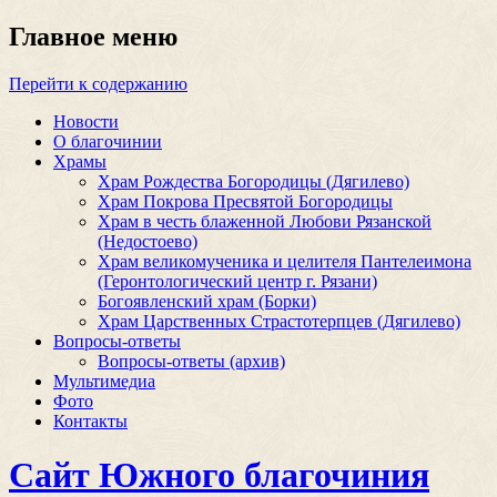
Главное меню
Перейти к содержанию
Новости
О благочинии
Храмы
Храм Рождества Богородицы (Дягилево)
Храм Покрова Пресвятой Богородицы
Храм в честь блаженной Любови Рязанской
(Недостоево)
Храм великомученика и целителя Пантелеимона
(Геронтологический центр г. Рязани)
Богоявленский храм (Борки)
Храм Царственных Страстотерпцев (Дягилево)
Вопросы-ответы
Вопросы-ответы (архив)
Мультимедиа
Фото
Контакты
Сайт Южного благочиния