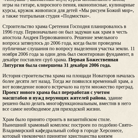
игры на гитаре, клиросного пения, иконописные, кулинарные
курсы, кружок живописи для детей «Мы рисуем Божий мир»,
а также театральная студия «Подмостки».
Строительство храма Сретения Господня планировалось в
1996 году. Первоначально он был задуман как храм в честь
апостола Андрея Первозванного. Решение земельного
вопроса затянулось до 2006 года, когда были проведены
публичные слушания по вопросу выделения участка земли. 11
ноября 2006 года за один день был смонтирован фундамент, в
декабре поставлен сруб храма.
Первая Божественная
Литургия была совершена 31 декабря 2006 года.
История строительства храма на площади Новаторов началась
более десяти лет назад. Тогда же появился временный храм, а
вот возведение нового встречало на пути множество преград.
Проект нового храма был переработан с учетом
масштабов и нужд верующих жителей района
, здание
решено было делать многофункциональным, вместив в него
все самое необходимое для приходской жизни.
Храм было принято строить в византийском стиле.
Нынешний храмовый комплекс построен по подобию Свято-
Владимирский кафедральный собор в городе Херсонесе,
который увековечил принятие христианства князем