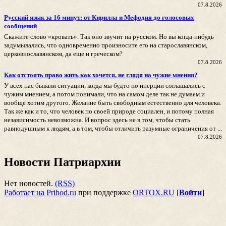
07.8.2026
Русский язык за 16 минут: от Кирилла и Мефодия до голосовых
сообщений
Скажите слово «кровать». Так оно звучит на русском. Но вы когда-нибудь
задумывались, что одновременно произносите его на старославянском,
церковнославянском, да еще и греческом?
07.8.2026
Как отстоять право жить как хочется, не глядя на чужие мнения?
У всех нас бывали ситуации, когда мы будто по инерции соглашались с
чужим мнением, а потом понимали, что на самом деле так не думаем и
вообще хотим другого. Желание быть свободным естественно для человека.
Так же как и то, что человек по своей природе социален, и потому полная
независимость невозможна. И вопрос здесь не в том, чтобы стать
равнодушным к людям, а в том, чтобы отличить разумные ограничения от ...
07.8.2026
Новости Патриархии
Нет новостей.
(RSS)
Работает на Prihod.ru
при поддержке
ORTOX.RU
[
Войти
]