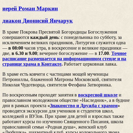
иерей Роман Маркин
диакон Дионисий Янчарук
В храме Покрова Пресвятой Богородицы Богослужения
совершаются
каждый день
: с понедельника по субботу, за
исключением великих праздников, Литургия служится одна
—
в 08:00
часов утра, в воскресение и великие праздники —
две,
в 6.30 и 9.00
; вечернее богослужение — в
17.00
.
Точное
расписание размещается на информационном стенде и на
странице храма в Контакте
.
Работает церковная лавка.
В храме есть ковчеги с частицами мощей мученицы
Петрониллы, блаженной Матроны Московской, святителя
Николая Чудотворца, святителя Феофана Затворника.
По воскресеньям проходят занятия в
воскресной школе
и
православном молодежном обществе «Наследник», а в будние
дни в рамках проекта
«
Знакомство и Дружба с храмом
»
проводятся экскурсии для учеников и студентов школ,
колледжей и ВУЗов. При храме для детей и взрослых также
работают курсы по изучению Священного Писания, школа
православной семьи «Родная душа», женский клуб
«Любушка», шахматный клуб, курсы колокольного звона,