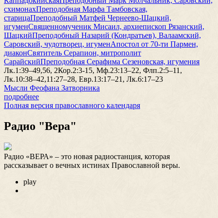
Каппадокийская
Преподобный Марк Молчальник, Саровский,
схимонах
Преподобная Марфа Тамбовская,
старица
Преподобный Матфей Чернеево-Шацкий,
игумен
Священномученик Мисаил, архиепископ Рязанский,
Шацкий
Преподобный Назарий (Кондратьев), Валаамский,
Саровский, чудотворец, игумен
Апостол от 70-ти Пармен,
диакон
Святитель Серапион, митрополит
Сарайский
Преподобная Серафима Сезеновская, игумения
Лк.1:39–49,56, 2Кор.2:3-15, Мф.23:13–22, Флп.2:5–11,
Лк.10:38–42,11:27–28, Евр.13:17–21, Лк.6:17–23
Мысли Феофана Затворника
подробнее
Полная версия православного календаря
Радио "Вера"
Радио «ВЕРА» – это новая радиостанция, которая
рассказывает о вечных истинах Православной веры.
play