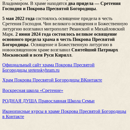
Владимиром. В храме находятся
два придела — Сретения
Господня и Покрова Пресвятой Богородицы
.
5 мая 2022 года
состоялось освящение придела в честь
Сретения Господня. Чин великого освящения и Божественную
литургию возглавил митрополит Рязанский и Михайловский
Марк.
2 июня 2024 года состоялось великое освящение
основного предела храма в честь Покрова Пресвятой
Богородицы
. Освящение и Божественную литургию в
новоосвященном храме возглавил
Святейший Патриарх
Московский и всея Руси Кирилл
.
Официальный сайт храма Покрова Пресвятой
Богородицы
sretenskyhram.ru
Храм Покрова Пресвятой Богородицы ВКонтакте
Воскресная школа «Сретение»
РОДНАЯ ДУША Православная Школа Семьи
Иконописные курсы в храме Покрова Пресвятой Богородицы
в Контакте