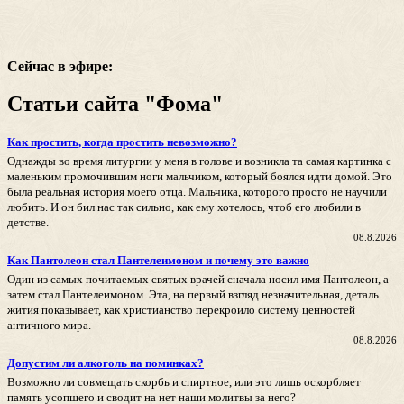
Сейчас в эфире:
Статьи сайта "Фома"
Как простить, когда простить невозможно?
Однажды во время литургии у меня в голове и возникла та самая картинка с
маленьким промочившим ноги мальчиком, который боялся идти домой. Это
была реальная история моего отца. Мальчика, которого просто не научили
любить. И он бил нас так сильно, как ему хотелось, чтоб его любили в
детстве.
08.8.2026
Как Пантолеон стал Пантелеимоном и почему это важно
Один из самых почитаемых святых врачей сначала носил имя Пантолеон, а
затем стал Пантелеимоном. Эта, на первый взгляд незначительная, деталь
жития показывает, как христианство перекроило систему ценностей
античного мира.
08.8.2026
Допустим ли алкоголь на поминках?
Возможно ли совмещать скорбь и спиртное, или это лишь оскорбляет
память усопшего и сводит на нет наши молитвы за него?